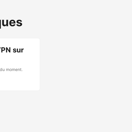
ques
VPN sur
s du moment.