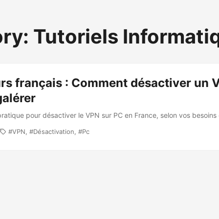
ry: Tutoriels Informati
urs français : Comment désactiver un 
alérer
pratique pour désactiver le VPN sur PC en France, selon vos besoin
VPN
Désactivation
Pc