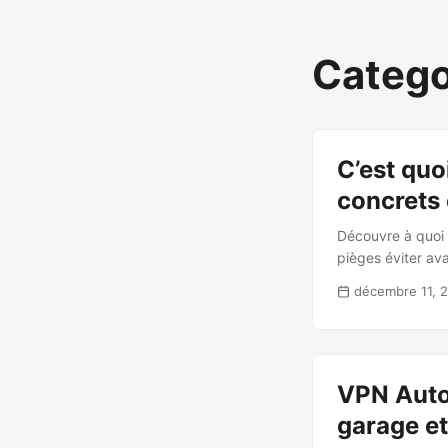
Catego
C’est quo
concrets 
Découvre à quoi 
pièges éviter ava
décembre 11, 
VPN Autos
garage et