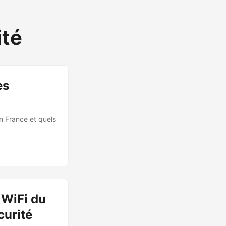
ité
es
n France et quels
 WiFi du
curité