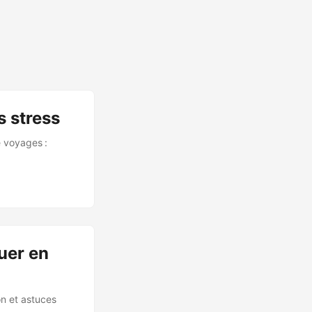
 stress
e voyages :
uer en
on et astuces