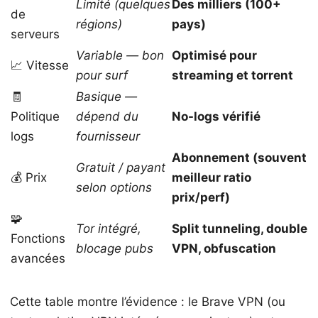
Limité (quelques
Des milliers (100+
de
régions)
pays)
serveurs
Variable — bon
Optimisé pour
📈 Vitesse
pour surf
streaming et torrent
🧾
Basique —
Politique
dépend du
No-logs vérifié
logs
fournisseur
Abonnement (souvent
Gratuit / payant
💰 Prix
meilleur ratio
selon options
prix/perf)
🧩
Tor intégré,
Split tunneling, double
Fonctions
blocage pubs
VPN, obfuscation
avancées
Cette table montre l’évidence : le Brave VPN (ou