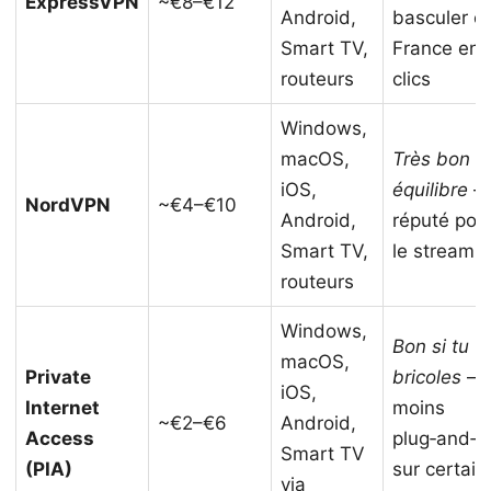
ExpressVPN
~€8–€12
Android,
basculer e
Smart TV,
France en 
routeurs
clics
Windows,
macOS,
Très bon
iOS,
équilibre
NordVPN
~€4–€10
Android,
réputé pou
Smart TV,
le streami
routeurs
Windows,
Bon si tu
macOS,
Private
bricoles
—
iOS,
Internet
moins
~€2–€6
Android,
Access
plug‑and‑p
Smart TV
(PIA)
sur certain
via