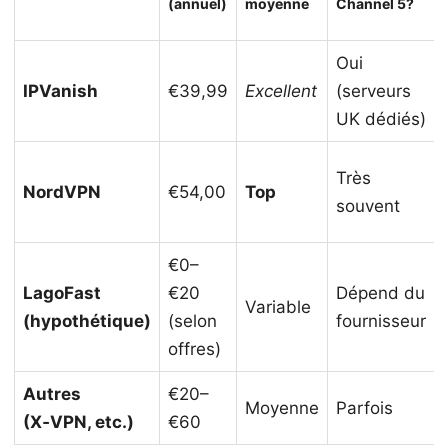
(annuel)
moyenne
Channel 5?
Oui
IPVanish
€39,99
Excellent
(serveurs
UK dédiés)
Très
NordVPN
€54,00
Top
souvent
€0–
LagoFast
€20
Dépend du
Variable
(hypothétique)
(selon
fournisseur
offres)
Autres
€20–
Moyenne
Parfois
(X‑VPN, etc.)
€60