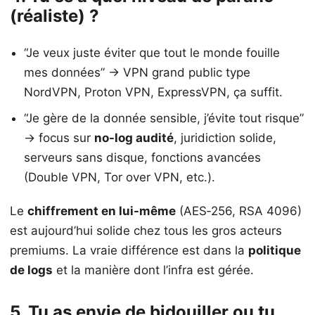
(réaliste) ?
“Je veux juste éviter que tout le monde fouille
mes données” → VPN grand public type
NordVPN, Proton VPN, ExpressVPN, ça suffit.
“Je gère de la donnée sensible, j’évite tout risque”
→ focus sur
no-log audité
, juridiction solide,
serveurs sans disque, fonctions avancées
(Double VPN, Tor over VPN, etc.).
Le
chiffrement en lui-même
(AES‑256, RSA 4096)
est aujourd’hui solide chez tous les gros acteurs
premiums. La vraie différence est dans la
politique
de logs
et la manière dont l’infra est gérée.
5. Tu as envie de bidouiller ou tu