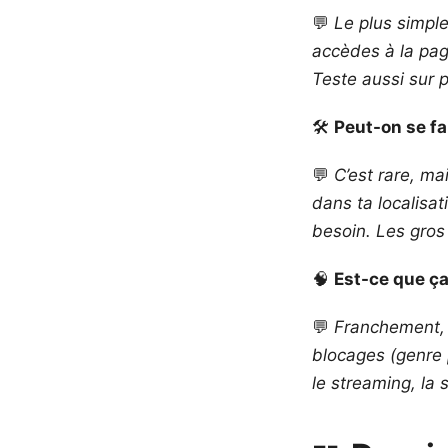
💬
Le plus simple
accèdes à la pag
Teste aussi sur p
🛠️
Peut-on se fa
💬
C’est rare, m
dans ta localisat
besoin. Les gro
🧠
Est-ce que ça
💬
Franchement, 
blocages (genre 
le streaming, la 