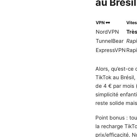
au Brési
VPN 🕶️
Vites
NordVPN
Très
TunnelBear
Rap
ExpressVPN
Rap
Alors, qu’est-ce 
TikTok au Brésil
de 4 € par mois (
simplicité enfant
reste solide mais
Point bonus : to
la recharge TikTo
prix/efficacité, 