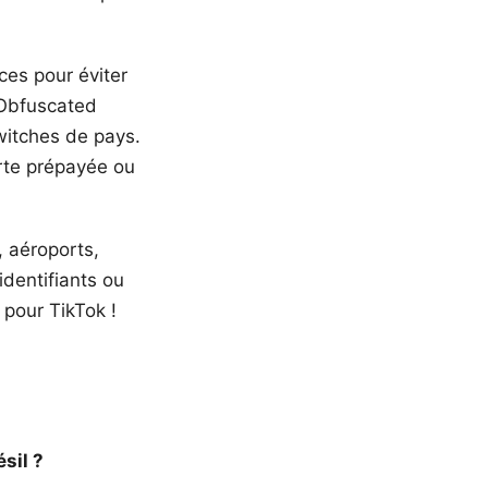
ces pour éviter
“Obfuscated
witches de pays.
arte prépayée ou
, aéroports,
identifiants ou
 pour TikTok !
sil ?