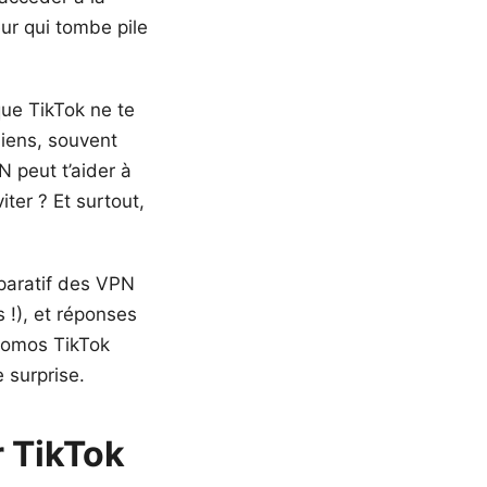
ur qui tombe pile
que TikTok ne te
liens, souvent
N peut t’aider à
iter ? Et surtout,
mparatif des VPN
s !), et réponses
promos TikTok
e surprise.
r TikTok