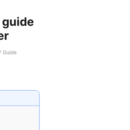
e guide
er
? Guide