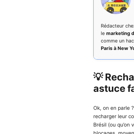
Rédacteur ch
le
marketing d
comme un hacke
Paris à New Y
💡 Recha
astuce fa
Ok, on en parle 
recharger leur c
Brésil (ou qu’on v
blocages, moyens