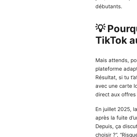
débutants.
💡 Pourq
TikTok au
Mais attends, po
plateforme adapt
Résultat, si tu t
avec une carte l
direct aux offre
En juillet 2025,
après la fuite d
Depuis, ça discut
choisir ?”, “Risq