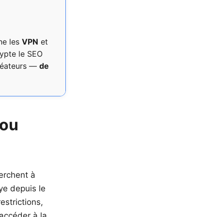
ne les
VPN
et
rypte le SEO
créateurs —
de
 ou
erchent à
ye depuis le
estrictions,
accéder à la