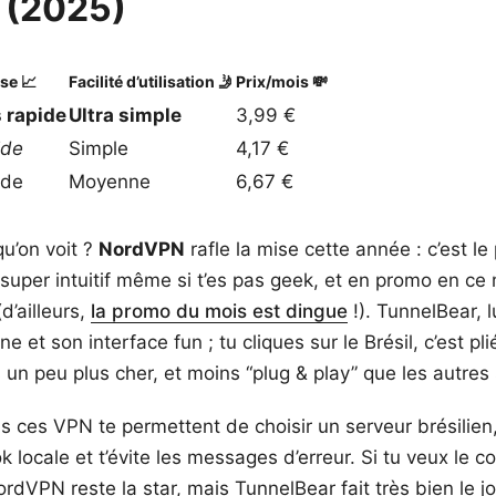
l (2025)
se 📈
Facilité d’utilisation 🤳
Prix/mois 💸
 rapide
Ultra simple
3,99 €
ide
Simple
4,17 €
ide
Moyenne
6,67 €
qu’on voit ?
NordVPN
rafle la mise cette année : c’est le
, super intuitif même si t’es pas geek, et en promo en 
d’ailleurs,
la promo du mois est dingue
!). TunnelBear, l
ine et son interface fun ; tu cliques sur le Brésil, c’est p
 un peu plus cher, et moins “plug & play” que les autres 
us ces VPN te permettent de choisir un serveur brésilien
k locale et t’évite les messages d’erreur. Si tu veux le 
NordVPN reste la star, mais TunnelBear fait très bien le j