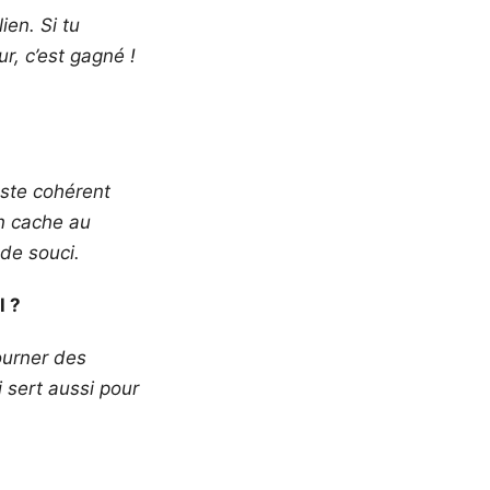
ien. Si tu
r, c’est gagné !
este cohérent
on cache au
de souci.
l ?
ourner des
 sert aussi pour