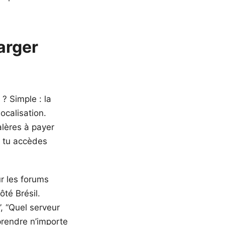
arger
? Simple : la
ocalisation.
alères à payer
, tu accèdes
r les forums
té Brésil.
, “Quel serveur
 prendre n’importe