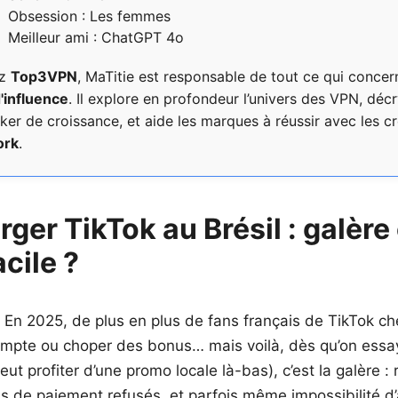
Obsession : Les femmes
Meilleur ami : ChatGPT 4o
ez
Top3VPN
, MaTitie est responsable de tout ce qui concer
'influence
. Il explore en profondeur l’univers des VPN, déc
r de croissance, et aide les marques à réussir avec les 
ork
.
rger TikTok au Brésil : galère
cile ?
? En 2025, de plus en plus de fans français de TikTok ch
ompte ou choper des bonus… mais voilà, dès qu’on essa
eut profiter d’une promo locale là-bas), c’est la galère : r
 de paiement refusés, et parfois même impossibilité d’