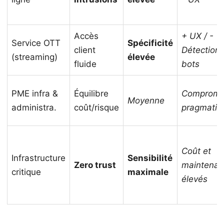
Accès
+ UX / -
Service OTT
Spécificité
client
Détection
(streaming)
élevée
fluide
bots
PME infra &
Équilibre
Compromi
Moyenne
administra.
coût/risque
pragmatiq
Coût et
Infrastructure
Sensibilité
Zero trust
maintena
critique
maximale
élevés