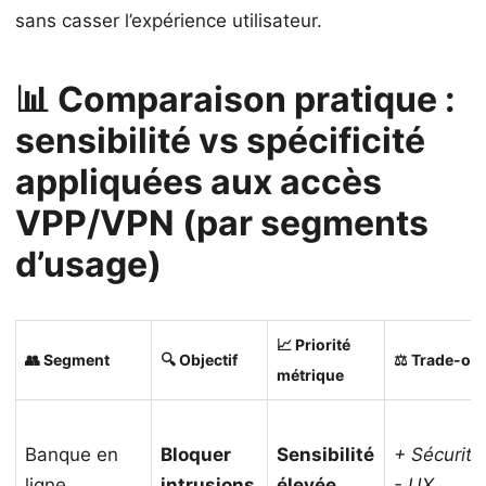
sans casser l’expérience utilisateur.
📊 Comparaison pratique :
sensibilité vs spécificité
appliquées aux accès
VPP/VPN (par segments
d’usage)
📈 Priorité
👥 Segment
🔍 Objectif
⚖️ Trade-off
métrique
Banque en
Bloquer
Sensibilité
+ Sécurité
ligne
intrusions
élevée
- UX