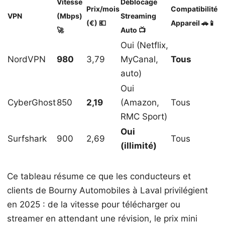
Vitesse
Déblocage
Prix/mois
Compatibilité
VPN
(Mbps)
Streaming
(€) 💶
Appareil 🚗📱
🚀
Auto 📺
Oui (Netflix,
NordVPN
980
3,79
MyCanal,
Tous
auto)
Oui
CyberGhost
850
2,19
(Amazon,
Tous
RMC Sport)
Oui
Surfshark
900
2,69
Tous
(illimité)
Ce tableau résume ce que les conducteurs et
clients de Bourny Automobiles à Laval privilégient
en 2025 : de la vitesse pour télécharger ou
streamer en attendant une révision, le prix mini