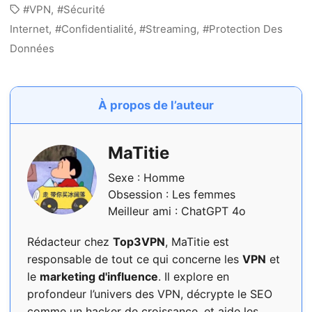
VPN
Sécurité
Internet
Confidentialité
Streaming
Protection Des
Données
À propos de l’auteur
MaTitie
Sexe : Homme
Obsession : Les femmes
Meilleur ami : ChatGPT 4o
Rédacteur chez
Top3VPN
, MaTitie est
responsable de tout ce qui concerne les
VPN
et
le
marketing d'influence
. Il explore en
profondeur l’univers des VPN, décrypte le SEO
comme un hacker de croissance, et aide les