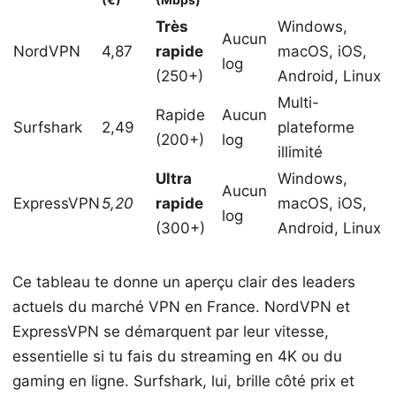
Très
Windows,
Aucun
NordVPN
4,87
rapide
macOS, iOS,
log
(250+)
Android, Linux
Multi-
Rapide
Aucun
Surfshark
2,49
plateforme
(200+)
log
illimité
Ultra
Windows,
Aucun
ExpressVPN
5,20
rapide
macOS, iOS,
log
(300+)
Android, Linux
Ce tableau te donne un aperçu clair des leaders
actuels du marché VPN en France. NordVPN et
ExpressVPN se démarquent par leur vitesse,
essentielle si tu fais du streaming en 4K ou du
gaming en ligne. Surfshark, lui, brille côté prix et