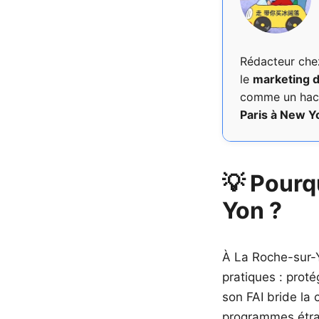
Rédacteur ch
le
marketing d
comme un hacke
Paris à New Y
💡 Pourq
Yon ?
À La Roche-sur-Y
pratiques : proté
son FAI bride la
programmes étran