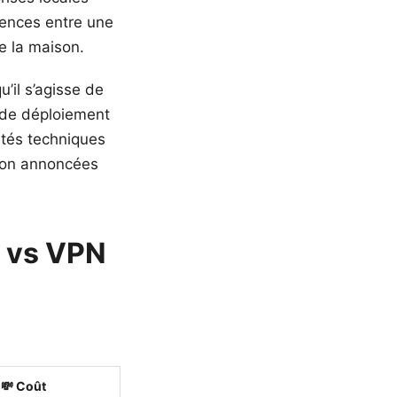
érences entre une
e la maison.
’il s’agisse de
u de déploiement
utés techniques
sion annoncées
l vs VPN
💸 Coût