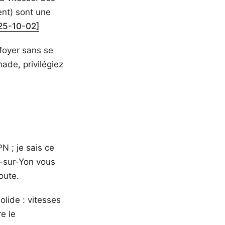
nt) sont une
25-10-02]
 foyer sans se
made, privilégiez
N ; je sais ce
e-sur-Yon vous
oute.
olide : vitesses
e le