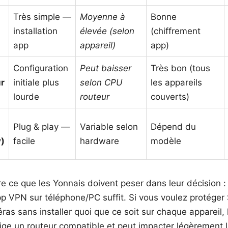
Très simple —
Moyenne à
Bonne
installation
élevée (selon
(chiffrement
app
appareil)
app)
Configuration
Peut baisser
Très bon (tous
r
initiale plus
selon CPU
les appareils
lourde
routeur
couverts)
Plug & play —
Variable selon
Dépend du
)
facile
hardware
modèle
e ce que les Yonnais doivent peser dans leur décision :
pp VPN sur téléphone/PC suffit. Si vous voulez protéger
as sans installer quoi que ce soit sur chaque appareil, l
xige un routeur compatible et peut impacter légèrement l