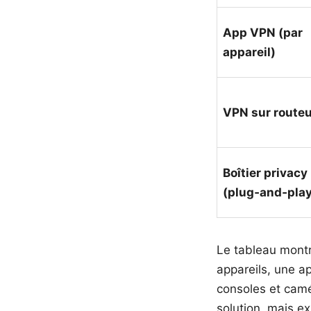
App VPN (par
appareil)
VPN sur routeu
Boîtier privacy
(plug‑and‑play
Le tableau montr
appareils, une a
consoles et camér
solution, mais e