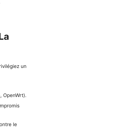
.
La
ivilégiez un
o, OpenWrt).
ompromis
ontre le