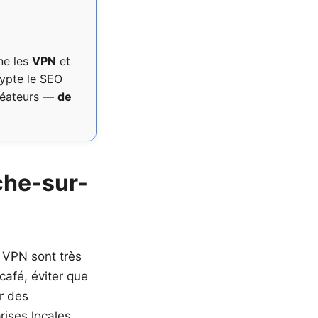
ne les
VPN
et
rypte le SEO
créateurs —
de
che-sur-
 VPN sont très
café, éviter que
r des
ises locales