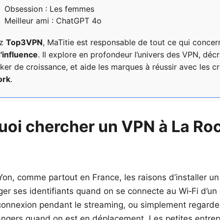
Obsession : Les femmes
Meilleur ami : ChatGPT 4o
ez
Top3VPN
, MaTitie est responsable de tout ce qui concer
'influence
. Il explore en profondeur l’univers des VPN, déc
r de croissance, et aide les marques à réussir avec les 
ork
.
uoi chercher un VPN à La Ro
on, comme partout en France, les raisons d’installer un
ger ses identifiants quand on se connecte au Wi‑Fi d’un 
 connexion pendant le streaming, ou simplement regarde
gers quand on est en déplacement. Les petites entrepr