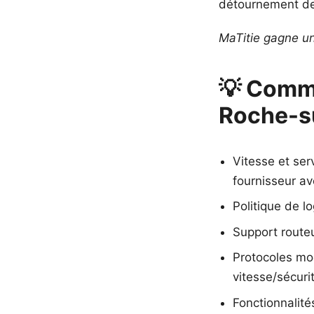
détournement de
MaTitie gagne une
💡 Comme
Roche-su
Vitesse et ser
fournisseur av
Politique de lo
Support route
Protocoles mo
vitesse/sécuri
Fonctionnalité