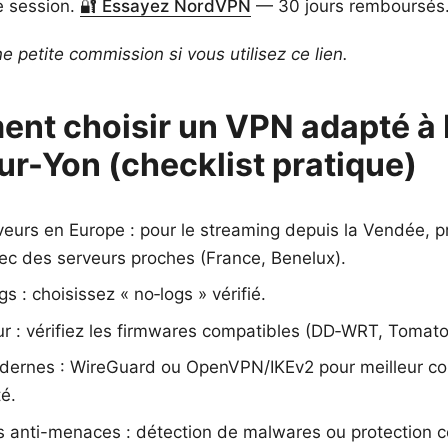
 session.
🔐 Essayez NordVPN
— 30 jours remboursés
 petite commission si vous utilisez ce lien.
nt choisir un VPN adapté à 
r-Yon (checklist pratique)
veurs en Europe : pour le streaming depuis la Vendée, pr
ec des serveurs proches (France, Benelux).
gs : choisissez « no‑logs » vérifié.
ur : vérifiez les firmwares compatibles (DD‑WRT, Tomat
dernes : WireGuard ou OpenVPN/IKEv2 pour meilleur c
té.
s anti-menaces : détection de malwares ou protection c