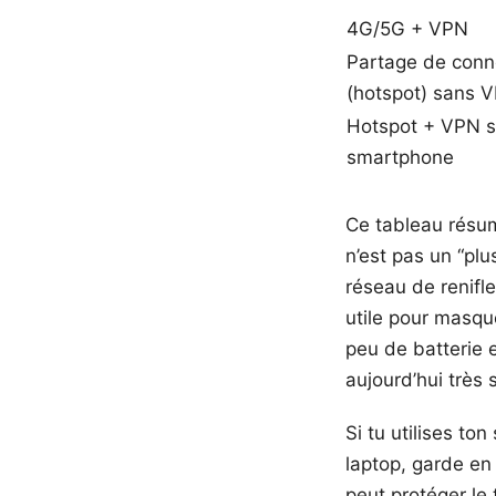
4G/5G + VPN
Partage de conn
(hotspot) sans 
Hotspot + VPN s
smartphone
Ce tableau résume
n’est pas un “plu
réseau de renifl
utile pour masque
peu de batterie e
aujourd’hui très
Si tu utilises t
laptop, garde en 
peut protéger le 