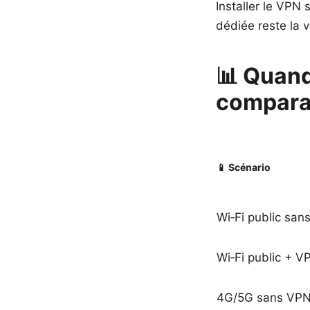
Installer le VPN 
dédiée reste la 
📊 Quand
comparat
📱 Scénario
Wi‑Fi public san
Wi‑Fi public + V
4G/5G sans VP