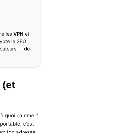
ne les
VPN
et
rypte le SEO
créateurs —
de
 (et
à quoi ça rime ?
portable, c’est
tat: ton adresse