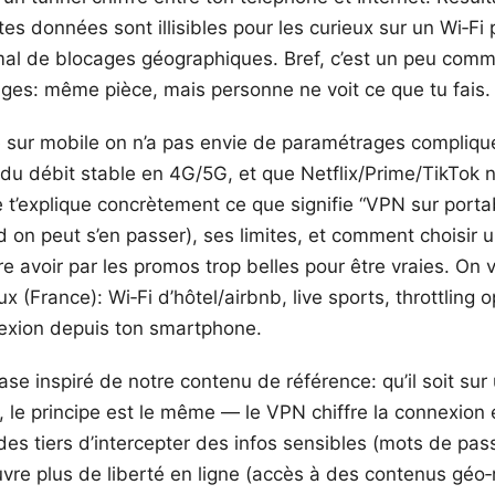
es données sont illisibles pour les curieux sur un Wi‑Fi 
al de blocages géographiques. Bref, c’est un peu comme 
ges: même pièce, mais personne ne voit ce que tu fais.
ue sur mobile on n’a pas envie de paramétrages compliqu
u débit stable en 4G/5G, et que Netflix/Prime/TikTok 
e t’explique concrètement ce que signifie “VPN sur porta
nd on peut s’en passer), ses limites, et comment choisir 
e avoir par les promos trop belles pour être vraies. On 
x (France): Wi‑Fi d’hôtel/airbnb, live sports, throttling 
exion depuis ton smartphone.
ase inspiré de notre contenu de référence: qu’il soit sur
, le principe est le même — le VPN chiffre la connexion 
es tiers d’intercepter des infos sensibles (mots de pas
uvre plus de liberté en ligne (accès à des contenus géo‑r