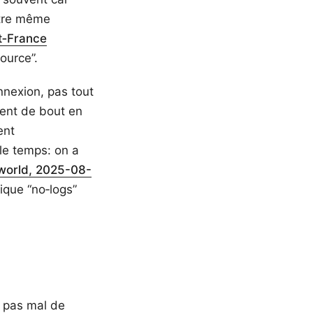
ntre même
t‑France
ource”.
nnexion, pas tout
ment de bout en
ent
 le temps: on a
world, 2025-08-
tique “no‑logs”
t pas mal de