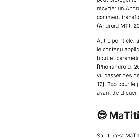
recycler un Andr
comment transfo
(Android MT), 2
Autre point clé:
le contenu applic
bout et paramétr
[Phonandroid, 2
vu passer des dea
17]
. Top pour le 
avant de cliquer.
😎 MaTit
Salut, c’est MaTi