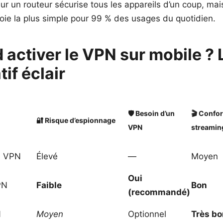
sur un routeur sécurise tous les appareils d’un coup, mai
voie la plus simple pour 99 % des usages du quotidien.
 activer le VPN sur mobile ? 
if éclair
🛡️ Besoin d’un
🎬 Confor
🔐 Risque d’espionnage
VPN
streamin
s VPN
Élevé
—
Moyen
Oui
PN
Faible
Bon
(recommandé)
N
Moyen
Optionnel
Très bo