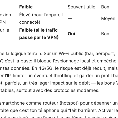
Faible
Souvent utile
Bon
exion
Élevé (pour l’appareil
—
Moyen
VPN
connecté)
ur le
Faible (si le trafic
Oui
Bon
passe par le VPN)
 la logique terrain. Sur un Wi‑Fi public (bar, aéroport, 
s”, c’est la base: il bloque l’espionnage local et empêche
er tes données. En 4G/5G, le risque est déjà réduit, mai
r l’IP, limiter un éventuel throttling et garder un profil 
t, parfois, un très léger impact sur le débit — les bons
 stables, surtout avec des protocoles modernes.
on smartphone comme routeur (hotspot) pour dépanner un
tête que c’est ton téléphone qui “fait barrière”. Activer
trafic partagé, selon l’app et le système. Le sujet revien