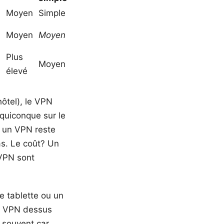
Moyen
Simple
Moyen
Moyen
Plus
Moyen
élevé
hôtel), le VPN
 quiconque sur le
s un VPN reste
bas. Le coût? Un
 VPN sont
e tablette ou un
 le VPN dessus
t souvent car