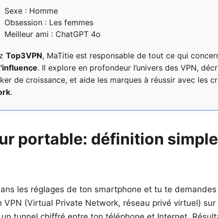
Sexe : Homme
Obsession : Les femmes
Meilleur ami : ChatGPT 4o
ez
Top3VPN
, MaTitie est responsable de tout ce qui concer
'influence
. Il explore en profondeur l’univers des VPN, déc
r de croissance, et aide les marques à réussir avec les 
ork
.
ur portable: définition simple
ans les réglages de ton smartphone et tu te demandes 
VPN (Virtual Private Network, réseau privé virtuel) sur 
un tunnel chiffré entre ton téléphone et Internet. Résul