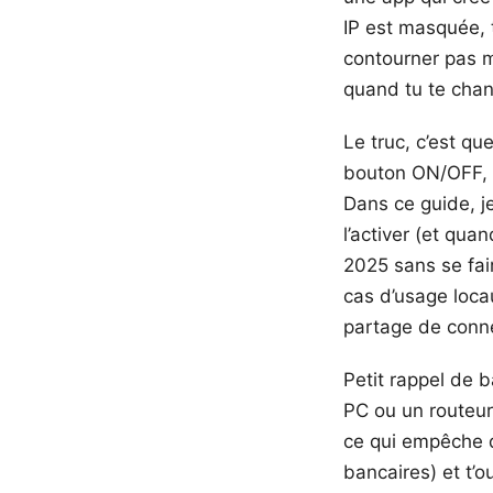
IP est masquée, t
contourner pas m
quand tu te chan
Le truc, c’est q
bouton ON/OFF, d
Dans ce guide, j
l’activer (et qua
2025 sans se fair
cas d’usage locau
partage de conn
Petit rappel de b
PC ou un routeur
ce qui empêche d
bancaires) et t’o