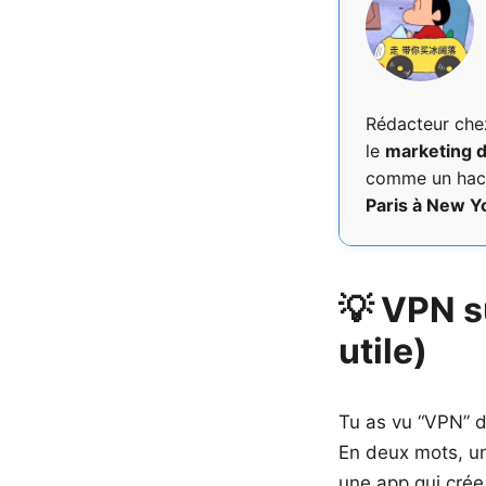
Rédacteur ch
le
marketing d
comme un hacke
Paris à New Y
💡 VPN s
utile)
Tu as vu “VPN” d
En deux mots, un 
une app qui crée 