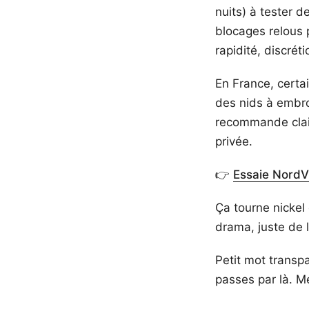
nuits) à tester 
blocages relous p
rapidité, discrét
En France, certai
des nids à embrou
recommande clair
privée.
👉
Essaie Nord
Ça tourne nickel 
drama, juste de l
Petit mot transpa
passes par là. M