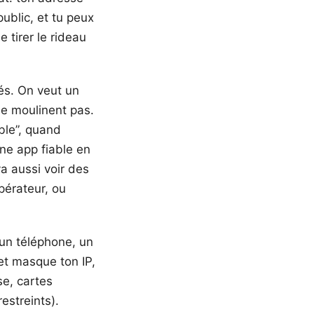
public, et tu peux
tirer le rideau
és. On veut un
ne moulinent pas.
ble”, quand
une app fiable en
va aussi voir des
opérateur, ou
 un téléphone, un
et masque ton IP,
se, cartes
estreints).