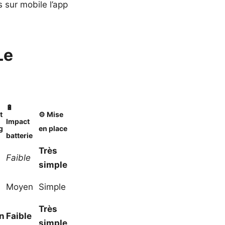
s sur mobile l’app
Le
🔋
t
⚙️ Mise
Impact
g
en place
batterie
Très
Faible
simple
Moyen
Simple
Très
n
Faible
simple