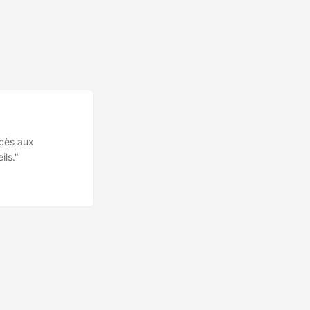
ccès aux
ils."